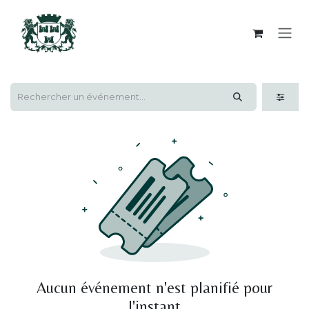
Se rendre au contenu
Aucun événement n'est planifié pour
l'instant